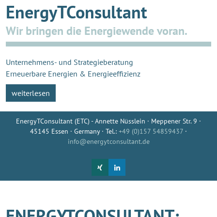
EnergyTConsultant
Wir bringen die Energiewende voran.
Unternehmens- und Strategieberatung
Erneuerbare Energien & Energieeffizienz
weiterlesen
EnergyTConsultant (ETC) - Annette Nüsslein · Meppener Str. 9 ·
45145 Essen · Germany · Tel.:
+49 (0)157 54859437
·
info@energytconsultant.de
ENERGYTCONSULTANT: