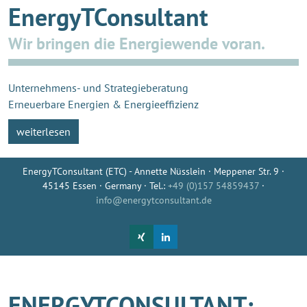
EnergyTConsultant
Wir bringen die Energiewende voran.
Unternehmens- und Strategieberatung
Erneuerbare Energien & Energieeffizienz
weiterlesen
EnergyTConsultant (ETC) - Annette Nüsslein · Meppener Str. 9 ·
45145 Essen · Germany · Tel.:
+49 (0)157 54859437
·
info@energytconsultant.de
ENERGYTCONSULTANT: