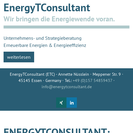
EnergyTConsultant
Wir bringen die Energiewende voran.
Unternehmens- und Strategieberatung
Erneuerbare Energien & Energieeffizienz
weiterlesen
EnergyTConsultant (ETC) - Annette Nüsslein · Meppener Str. 9 ·
45145 Essen · Germany · Tel.:
+49 (0)157 54859437
·
info@energytconsultant.de
ENERGYTCONSULTANT: