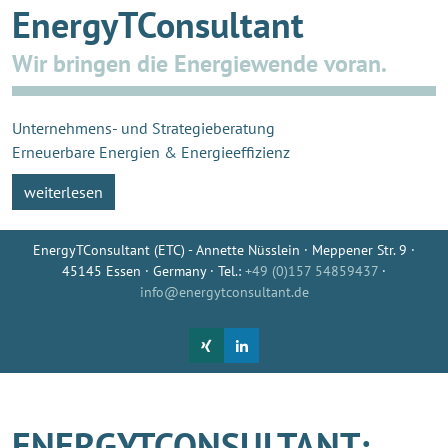
EnergyTConsultant
Wir bringen die Energiewende voran.
Unternehmens- und Strategieberatung
Erneuerbare Energien & Energieeffizienz
weiterlesen
EnergyTConsultant (ETC) - Annette Nüsslein · Meppener Str. 9 ·
45145 Essen · Germany · Tel.:
+49 (0)157 54859437
·
info@energytconsultant.de
ENERGYTCONSULTANT: