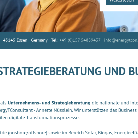
 · 45145 Essen · Germany · Tel.:
+49 (0)157 54859437
·
info@energytcons
STRATEGIEBERATUNG UND B
 als
Unternehmens- und Strategieberatung
die nationale und in
rgyTConsultant - Annette Nüsslein. Wir unterstützen das Busines
ten digitale Transformationsprozesse.
rie (onshore/offshore) sowie im Bereich Solar, Biogas, Energieeff