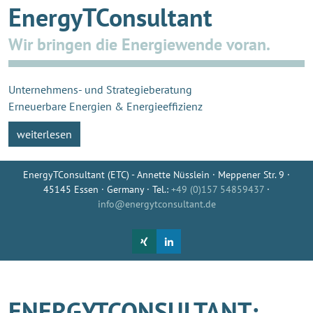
EnergyTConsultant
Wir bringen die Energiewende voran.
Unternehmens- und Strategieberatung
Erneuerbare Energien & Energieeffizienz
weiterlesen
EnergyTConsultant (ETC) - Annette Nüsslein · Meppener Str. 9 ·
45145 Essen · Germany · Tel.:
+49 (0)157 54859437
·
info@energytconsultant.de
ENERGYTCONSULTANT: