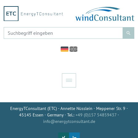
EnergyTConsultant (ETC) - Annette Nüsslein · Meppener Str. 9 ·
45145 Essen · Germany · Tel.:
+49 (0)157 54859437
·
info@energytconsultant.de