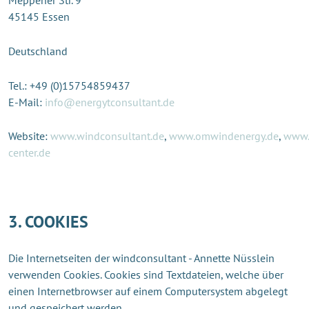
Meppener Str. 9
45145 Essen
Deutschland
Tel.: +49 (0)15754859437
E-Mail:
info@energytconsultant.de
Website:
www.windconsultant.de
,
www.omwindenergy.de
,
www.
center.de
3. COOKIES
Die Internetseiten der windconsultant - Annette Nüsslein
verwenden Cookies. Cookies sind Textdateien, welche über
einen Internetbrowser auf einem Computersystem abgelegt
und gespeichert werden.