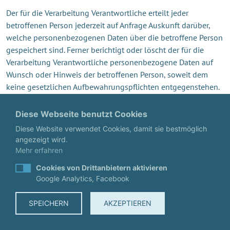
Der für die Verarbeitung Verantwortliche erteilt jeder
betroffenen Person jederzeit auf Anfrage Auskunft darüber,
welche personenbezogenen Daten über die betroffene Person
gespeichert sind. Ferner berichtigt oder löscht der für die
Verarbeitung Verantwortliche personenbezogene Daten auf
Wunsch oder Hinweis der betroffenen Person, soweit dem
keine gesetzlichen Aufbewahrungspflichten entgegenstehen.
Die Gesamtheit der Mitarbeiter des für die Verarbeitung
Verantwortlichen stehen der betroffenen Person in diesem
Diese Webseite benutzt Cookies
Zusammenhang als Ansprechpartner zur Verfügung.
Diese Website verwendet Cookies, damit sie bestmöglich
angezeigt wird.
6. ABONNEMENT UNSERES
Mehr erfahren
NEWSLETTERS
Cookies von Drittanbietern aktivieren
Google Analytics, Facebook
Auf der Internetseite der windconsultant - Annette Nüsslein
wird den Benutzern die Möglichkeit eingeräumt, den
SPEICHERN
AKZEPTIEREN
Newsletter unseres Unternehmens zu abonnieren. Welche
personenbezogenen Daten bei der Bestellung des