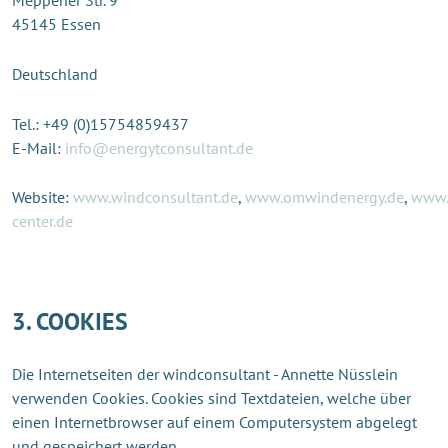
Meppener Str. 9
45145 Essen
Deutschland
Tel.: +49 (0)15754859437
E-Mail:
info@energytconsultant.de
Website:
www.windconsultant.de
,
www.omwindenergy.de
,
www.
center.de
3. COOKIES
Die Internetseiten der windconsultant - Annette Nüsslein
verwenden Cookies. Cookies sind Textdateien, welche über
einen Internetbrowser auf einem Computersystem abgelegt
und gespeichert werden.