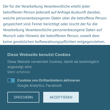
Der für die Verarbeitung Verantwortliche erteilt jeder
betroffenen Person jederzeit auf Anfrage Auskunft darüber,
welche personenbezogenen Daten über die betroffene Person
gespeichert sind. Ferner berichtigt oder löscht der für die
Verarbeitung Verantwortliche personenbezogene Daten auf
Wunsch oder Hinweis der betroffenen Person, soweit dem
keine gesetzlichen Aufbewahrungspflichten entgegenstehen.
Die Gesamtheit der Mitarbeiter des für die Verarbeitung
Verantwortlichen stehen der betroffenen Person in diesem
Diese Webseite benutzt Cookies
Zusammenhang als Ansprechpartner zur Verfügung.
Diese Website verwendet Cookies, damit sie bestmöglich
angezeigt wird.
6. ABONNEMENT UNSERES
Mehr erfahren
NEWSLETTERS
Cookies von Drittanbietern aktivieren
Google Analytics, Facebook
Auf der Internetseite der windconsultant - Annette Nüsslein
wird den Benutzern die Möglichkeit eingeräumt, den
SPEICHERN
AKZEPTIEREN
Newsletter unseres Unternehmens zu abonnieren. Welche
personenbezogenen Daten bei der Bestellung des