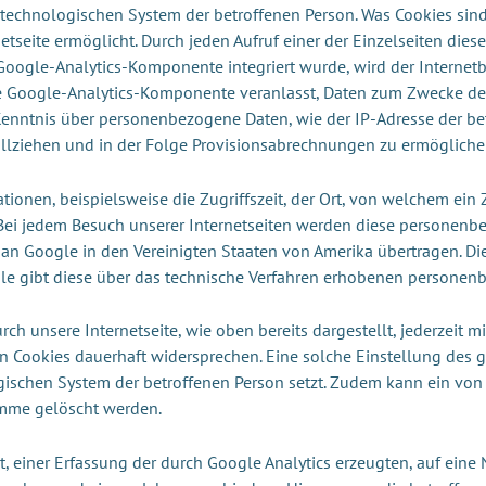
stechnologischen System der betroffenen Person. Was Cookies sind,
seite ermöglicht. Durch jeden Aufruf einer der Einzelseiten dieser
 Google-Analytics-Komponente integriert wurde, wird der Interne
ge Google-Analytics-Komponente veranlasst, Daten zum Zwecke de
enntnis über personenbezogene Daten, wie der IP-Adresse der be
ollziehen und in der Folge Provisionsabrechnungen zu ermögliche
onen, beispielsweise die Zugriffszeit, der Ort, von welchem ein 
t. Bei jedem Besuch unserer Internetseiten werden diese personenb
, an Google in den Vereinigten Staaten von Amerika übertragen.
gle gibt diese über das technische Verfahren erhobenen personen
ch unsere Internetseite, wie oben bereits dargestellt, jederzeit 
n Cookies dauerhaft widersprechen. Eine solche Einstellung des 
schen System der betroffenen Person setzt. Zudem kann ein von Go
amme gelöscht werden.
it, einer Erfassung der durch Google Analytics erzeugten, auf ein