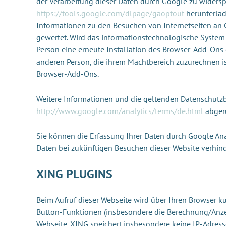
der Verarbeitung dieser Daten durch Google zu widers
https://tools.google.com/dlpage/gaoptout
herunterlad
Informationen zu den Besuchen von Internetseiten an 
gewertet. Wird das informationstechnologische System d
Person eine erneute Installation des Browser-Add-Ons 
anderen Person, die ihrem Machtbereich zuzurechnen ist,
Browser-Add-Ons.
Weitere Informationen und die geltenden Datenschu
http://www.google.com/analytics/terms/de.html
abgeru
Sie können die Erfassung Ihrer Daten durch Google Anal
Daten bei zukünftigen Besuchen dieser Website verhin
XING PLUGINS
Beim Aufruf dieser Webseite wird über Ihren Browser ku
Button-Funktionen (insbesondere die Berechnung/Anzei
Webseite. XING speichert insbesondere keine IP-Adre