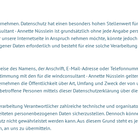
ernehmen. Datenschutz hat einen besonders hohen Stellenwert für 
sultant - Annette Nüsslein ist grundsätzlich ohne jede Angabe pe
 unsere Internetseite in Anspruch nehmen möchte, könnte jedoch
gener Daten erforderlich und besteht für eine solche Verarbeitung
ise des Namens, der Anschrift, E-Mail-Adresse oder Telefonnummer
timmung mit den für die windconsultant - Annette Nüsslein gelt
ernehmen die Öffentlichkeit über Art, Umfang und Zweck der von 
etroffene Personen mittels dieser Datenschutzerklärung über die
 Verarbeitung Verantwortlicher zahlreiche technische und organi
rbeiteten personenbezogenen Daten sicherzustellen. Dennoch könn
utz nicht gewährleistet werden kann. Aus diesem Grund steht es j
h, an uns zu übermitteln.