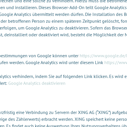
prechen und eine solche zu verhindern. Hierzu muss die betroffe
en und installieren. Dieses Browser-Add-On teilt Google Analytics
Google Analytics übermittelt werden dürfen. Die Installation de
er betroffenen Person zu einem späteren Zeitpunkt gelöscht, forma
erfolgen, um Google Analytics zu deaktivieren. Sofern das Browse
 deinstalliert oder deaktiviert wird, besteht die Möglichkeit der 
tzbestimmungen von Google können unter
https://www.google.de/i
fen werden. Google Analytics wird unter diesem Link
https://www
ytics verhindern, indem Sie auf folgenden Link klicken. Es wird e
dert:
Google Analytics deaktivieren
rzfristig eine Verbindung zu Servern der XING AG (“XING”) aufgeba
ge des Zählerwerts) erbracht werden. XING speichert keine pers
ssen. Es findet auch keine Auswertung Ihres Nutzungsverhaltens