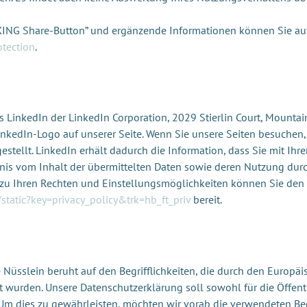
XING Share-Button” und ergänzende Informationen können Sie auf 
tection
.
 LinkedIn der LinkedIn Corporation, 2029 Stierlin Court, Mountai
LinkedIn-Logo auf unserer Seite. Wenn Sie unsere Seiten besuchen,
ellt. LinkedIn erhält dadurch die Information, dass Sie mit Ihre
ntnis vom Inhalt der übermittelten Daten sowie deren Nutzung dur
e zu Ihren Rechten und Einstellungsmöglichkeiten können Sie de
static?key=privacy_policy&trk=hb_ft_priv
bereit.
 Nüsslein beruht auf den Begrifflichkeiten, die durch den Europä
urden. Unsere Datenschutzerklärung soll sowohl für die Öffentl
 Um dies zu gewährleisten, möchten wir vorab die verwendeten Begr