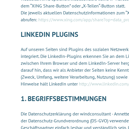
dem “XING Share-Button” oder „X-Teilen“-Button statt.
Die jeweils aktuellen Datenschutzinformationen zum “
abrufen:
https://www.xing.com/app/share?op=data_pro
LINKEDIN PLUGINS
Auf unseren Seiten sind Plugins des sozialen Netzwerks
integriert. Die LinkedIn-Plugins erkennen Sie an dem 
zwischen Ihrem Browser und dem LinkedIn-Server hergest
darauf hin, dass wir als Anbieter der Seiten keine Ken
(Zweck, Umfang, weitere Verarbeitung, Nutzung) sowi
Hinweise hält LinkedIn unter
http://www.linkedin.com/
1. BEGRIFFSBESTIMMUNGEN
Die Datenschutzerklärung der windconsultant - Annette
der Datenschutz-Grundverordnung (DS-GVO) verwendet w
Geschäftspartner einfach lesbar und verständlich sein.