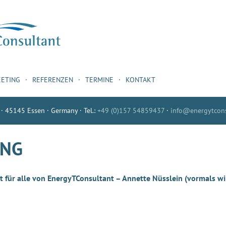
EETING
REFERENZEN
TERMINE
KONTAKT
 · 45145 Essen · Germany · Tel.:
+49 (0)157 54859437
·
info@energytcons
UNG
für alle von EnergyTConsultant – Annette Nüsslein (vormals win