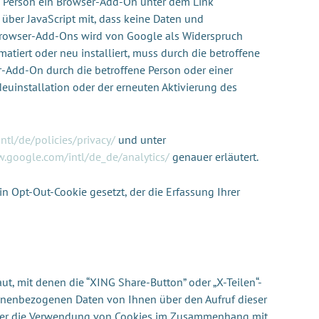
ne Person ein Browser-Add-On unter dem Link
 über JavaScript mit, dass keine Daten und
s Browser-Add-Ons wird von Google als Widerspruch
tiert oder neu installiert, muss durch die betroffene
r-Add-On durch die betroffene Person oder einer
Neuinstallation oder der erneuten Aktivierung des
ntl/de/policies/privacy/
und unter
.google.com/intl/de_de/analytics/
genauer erläutert.
in Opt-Out-Cookie gesetzt, der die Erfassung Ihrer
ut, mit denen die “XING Share-Button” oder „X-Teilen“-
onenbezogenen Daten von Ihnen über den Aufruf dieser
 über die Verwendung von Cookies im Zusammenhang mit