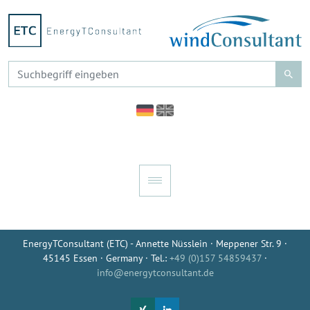
EnergyTConsultant (ETC) - Annette Nüsslein · Meppener Str. 9 ·
45145 Essen · Germany · Tel.:
+49 (0)157 54859437
·
info@energytconsultant.de