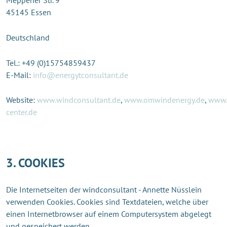
Meppener Str. 9
45145 Essen
Deutschland
Tel.: +49 (0)15754859437
E-Mail:
info@energytconsultant.de
Website:
www.windconsultant.de
,
www.omwindenergy.de
,
www.
center.de
3. COOKIES
Die Internetseiten der windconsultant - Annette Nüsslein
verwenden Cookies. Cookies sind Textdateien, welche über
einen Internetbrowser auf einem Computersystem abgelegt
und gespeichert werden.