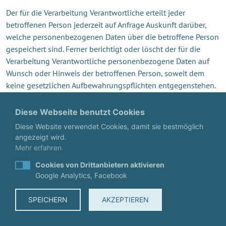
Der für die Verarbeitung Verantwortliche erteilt jeder
betroffenen Person jederzeit auf Anfrage Auskunft darüber,
welche personenbezogenen Daten über die betroffene Person
gespeichert sind. Ferner berichtigt oder löscht der für die
Verarbeitung Verantwortliche personenbezogene Daten auf
Wunsch oder Hinweis der betroffenen Person, soweit dem
keine gesetzlichen Aufbewahrungspflichten entgegenstehen.
Die Gesamtheit der Mitarbeiter des für die Verarbeitung
Verantwortlichen stehen der betroffenen Person in diesem
Diese Webseite benutzt Cookies
Zusammenhang als Ansprechpartner zur Verfügung.
Diese Website verwendet Cookies, damit sie bestmöglich
angezeigt wird.
6. ABONNEMENT UNSERES
Mehr erfahren
NEWSLETTERS
Cookies von Drittanbietern aktivieren
Google Analytics, Facebook
Auf der Internetseite der windconsultant - Annette Nüsslein
wird den Benutzern die Möglichkeit eingeräumt, den
SPEICHERN
AKZEPTIEREN
Newsletter unseres Unternehmens zu abonnieren. Welche
personenbezogenen Daten bei der Bestellung des