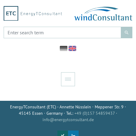
EnergyTConsultant (ETC) - Annette Nüsslein · Meppener Str. 9 ·
45145 Essen · Germany · Tel.:
+49 (0)157 54859437
·
info@energytconsultant.de