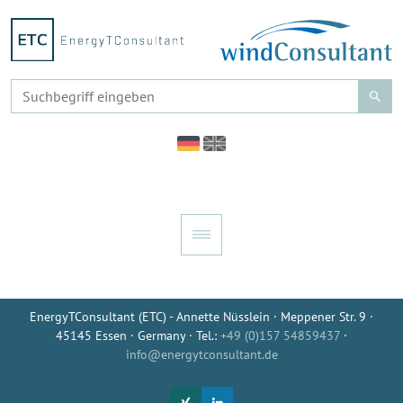
EnergyTConsultant (ETC) - Annette Nüsslein · Meppener Str. 9 ·
45145 Essen · Germany · Tel.:
+49 (0)157 54859437
·
info@energytconsultant.de