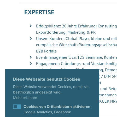
EXPERTISE
Erfolgsbilanz: 20 Jahre Erfahrung: Consultin
Exportförderung, Marketing & PR
Unsere Kunden: Global Player, kleine und mi
europäische Wirtschaftsförderungsgesellschaf
B2B Portale
Eventmanagement: ca. 125 Seminare, Konfer
Engagement: Gründungs- und Vorstandsmitgl
„Industrievereinigung für Repowering, Demo
Windenergieanlagen“ (RDRWind e.V.) / DIN S
Diese Webseite benutzt Cookies
der DIN Norm 4866 (erscheint 2026)
Diese Website verwendet Cookies, damit sie
Innovationsmanagement: Beratung und Betre
bestmöglich angezeigt wird.
ups, innovativen Projekten und Unternehme
Mehr erfahren
Start-ups: Gutachterin seit 2020 im KUER.N
Cookies von Drittanbietern aktivieren
Google Analytics, Facebook