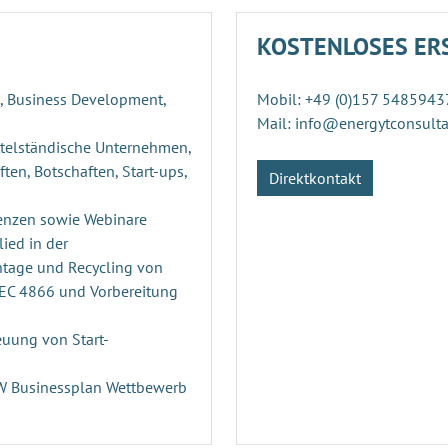
KOSTENLOSES ER
g, Business Development,
Mobil: +49 (0)157 5485943
Mail: info@energytconsult
ttelständische Unternehmen,
ten, Botschaften, Start-ups,
Direktkontakt
enzen sowie Webinare
ied in der
ntage und Recycling von
PEC 4866 und Vorbereitung
uung von Start-
n
RW Businessplan Wettbewerb