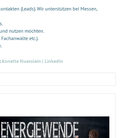
ontakten (Leads). Wir unterstützen bei Messen,
s.
 und nutzen möchten.
 Fachanwälte etc.).
e.
:
Annette Nuesslein | LinkedIn