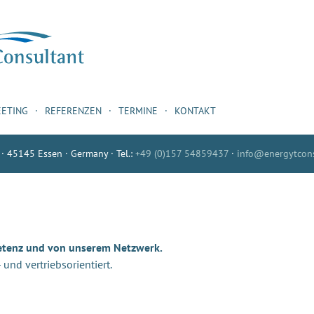
EETING
REFERENZEN
TERMINE
KONTAKT
 · 45145 Essen · Germany · Tel.:
+49 (0)157 54859437
·
info@energytcons
etenz und von unserem Netzwerk.
nd vertriebsorientiert.