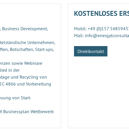
KOSTENLOSES ER
g, Business Development,
Mobil: +49 (0)157 5485943
Mail: info@energytconsult
ttelständische Unternehmen,
ten, Botschaften, Start-ups,
Direktkontakt
enzen sowie Webinare
ied in der
ntage und Recycling von
PEC 4866 und Vorbereitung
uung von Start-
n
RW Businessplan Wettbewerb