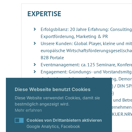
EXPERTISE
Erfolgsbilanz: 20 Jahre Erfahrung: Consultin
Exportförderung, Marketing & PR
Unsere Kunden: Global Player, kleine und mi
europäische Wirtschaftsförderungsgesellschaf
B2B Portale
Eventmanagement: ca. 125 Seminare, Konfer
Engagement: Gründungs- und Vorstandsmitgl
„Industrievereinigung für Repowering, Demo
Windenergieanlagen“ (RDRWind e.V.) / DIN S
Diese Webseite benutzt Cookies
der DIN Norm 4866 (erscheint 2026)
Diese Website verwendet Cookies, damit sie
Innovationsmanagement: Beratung und Betre
bestmöglich angezeigt wird.
ups, innovativen Projekten und Unternehme
Mehr erfahren
Start-ups: Gutachterin seit 2020 im KUER.N
Cookies von Drittanbietern aktivieren
Google Analytics, Facebook