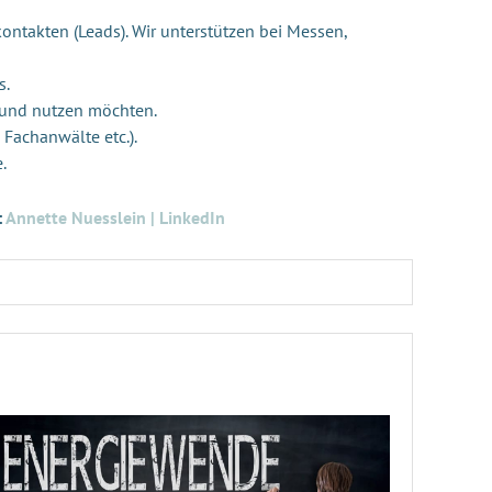
ontakten (Leads). Wir unterstützen bei Messen,
s.
 und nutzen möchten.
 Fachanwälte etc.).
e.
:
Annette Nuesslein | LinkedIn