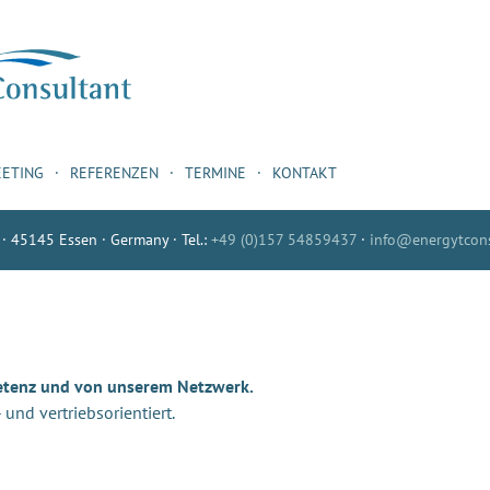
EETING
REFERENZEN
TERMINE
KONTAKT
 · 45145 Essen · Germany · Tel.:
+49 (0)157 54859437
·
info@energytcons
etenz und von unserem Netzwerk.
nd vertriebsorientiert.