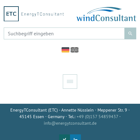
EnergyTConsultant (ETC) - Annette Nüsslein · Meppener Str. 9 ·
45145 Essen · Germany · Tel.:
+49 (0)157 54859437
·
info@energytconsultant.de