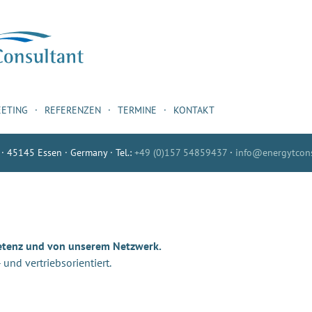
EETING
REFERENZEN
TERMINE
KONTAKT
 · 45145 Essen · Germany · Tel.:
+49 (0)157 54859437
·
info@energytcons
etenz und von unserem Netzwerk.
nd vertriebsorientiert.