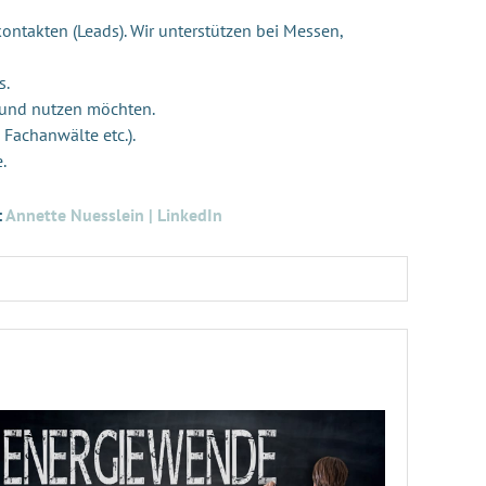
ontakten (Leads). Wir unterstützen bei Messen,
s.
 und nutzen möchten.
 Fachanwälte etc.).
e.
:
Annette Nuesslein | LinkedIn