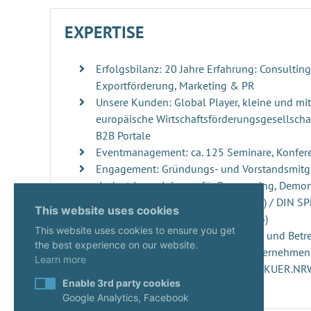
EXPERTISE
Erfolgsbilanz: 20 Jahre Erfahrung: Consultin
Exportförderung, Marketing & PR
Unsere Kunden: Global Player, kleine und mi
europäische Wirtschaftsförderungsgesellschaf
B2B Portale
Eventmanagement: ca. 125 Seminare, Konfer
Engagement: Gründungs- und Vorstandsmitgl
„Industrievereinigung für Repowering, Demo
Windenergieanlagen“ (RDRWind e.V.) / DIN S
This website uses cookies
der DIN Norm 4866 (erscheint 2026)
This website uses cookies to ensure you get
Innovationsmanagement: Beratung und Betre
the best experience on our website.
ups, innovativen Projekten und Unternehme
Learn more
Start-ups: Gutachterin seit 2020 im KUER.N
Enable 3rd party cookies
Google Analytics, Facebook