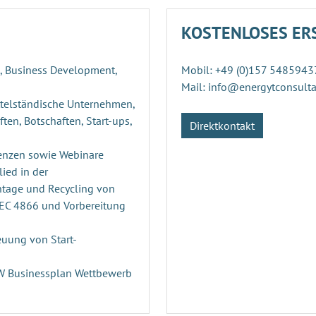
KOSTENLOSES ER
g, Business Development,
Mobil: +49 (0)157 5485943
Mail: info@energytconsult
ttelständische Unternehmen,
ten, Botschaften, Start-ups,
Direktkontakt
enzen sowie Webinare
ied in der
ntage und Recycling von
PEC 4866 und Vorbereitung
uung von Start-
n
RW Businessplan Wettbewerb