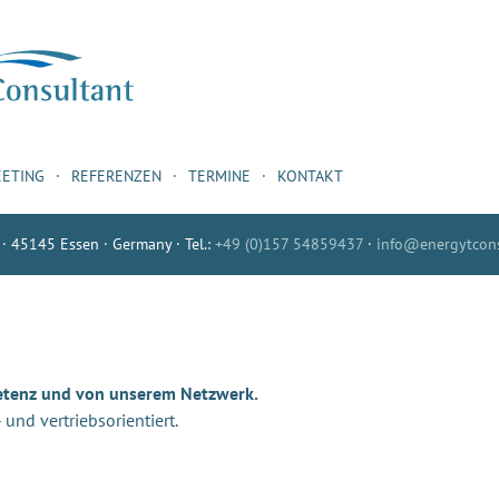
EETING
REFERENZEN
TERMINE
KONTAKT
 · 45145 Essen · Germany · Tel.:
+49 (0)157 54859437
·
info@energytcons
etenz und von unserem Netzwerk.
nd vertriebsorientiert.