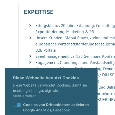
EXPERTISE
Erfolgsbilanz: 20 Jahre Erfahrung: Consultin
Exportförderung, Marketing & PR
Unsere Kunden: Global Player, kleine und mi
europäische Wirtschaftsförderungsgesellschaf
B2B Portale
Eventmanagement: ca. 125 Seminare, Konfer
Engagement: Gründungs- und Vorstandsmitgl
„Industrievereinigung für Repowering, Demo
Windenergieanlagen“ (RDRWind e.V.) / DIN S
Diese Webseite benutzt Cookies
der DIN Norm 4866 (erscheint 2026)
Diese Website verwendet Cookies, damit sie
Innovationsmanagement: Beratung und Betre
bestmöglich angezeigt wird.
ups, innovativen Projekten und Unternehme
Mehr erfahren
Start-ups: Gutachterin seit 2020 im KUER.N
Cookies von Drittanbietern aktivieren
Google Analytics, Facebook