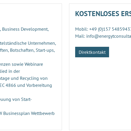
KOSTENLOSES ER
g, Business Development,
Mobil: +49 (0)157 5485943
Mail: info@energytconsult
ttelständische Unternehmen,
ten, Botschaften, Start-ups,
Direktkontakt
enzen sowie Webinare
ied in der
ntage und Recycling von
PEC 4866 und Vorbereitung
uung von Start-
n
RW Businessplan Wettbewerb