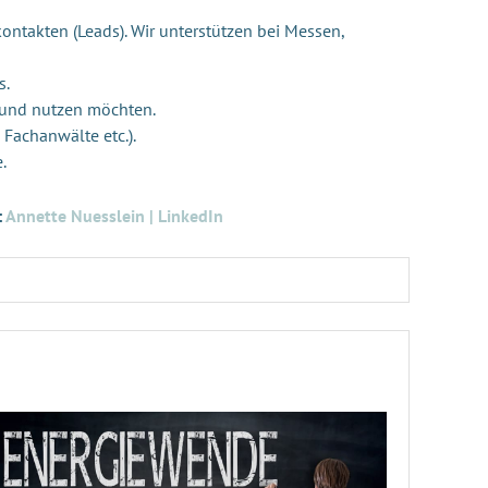
ontakten (Leads). Wir unterstützen bei Messen,
s.
 und nutzen möchten.
 Fachanwälte etc.).
e.
:
Annette Nuesslein | LinkedIn