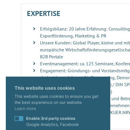
EXPERTISE
Erfolgsbilanz: 20 Jahre Erfahrung: Consultin
Exportförderung, Marketing & PR
Unsere Kunden: Global Player, kleine und mi
europäische Wirtschaftsförderungsgesellschaf
B2B Portale
Eventmanagement: ca. 125 Seminare, Konfer
Engagement: Gründungs- und Vorstandsmitgl
„Industrievereinigung für Repowering, Demo
Windenergieanlagen“ (RDRWind e.V.) / DIN S
This website uses cookies
der DIN Norm 4866 (erscheint 2026)
This website uses cookies to ensure you get
Innovationsmanagement: Beratung und Betre
the best experience on our website.
ups, innovativen Projekten und Unternehme
Learn more
Start-ups: Gutachterin seit 2020 im KUER.N
Enable 3rd party cookies
Google Analytics, Facebook