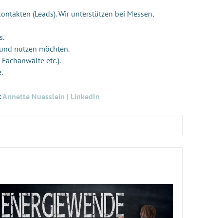
ontakten (Leads). Wir unterstützen bei Messen,
s.
 und nutzen möchten.
 Fachanwälte etc.).
e.
:
Annette Nuesslein | LinkedIn