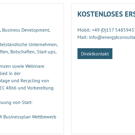
KOSTENLOSES ER
g, Business Development,
Mobil: +49 (0)157 5485943
Mail: info@energytconsult
ttelständische Unternehmen,
ten, Botschaften, Start-ups,
Direktkontakt
enzen sowie Webinare
ied in der
ntage und Recycling von
PEC 4866 und Vorbereitung
uung von Start-
n
RW Businessplan Wettbewerb