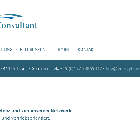
EETING
REFERENZEN
TERMINE
KONTAKT
 · 45145 Essen · Germany · Tel.:
+49 (0)157 54859437
·
info@energytcons
etenz und von unserem Netzwerk.
nd vertriebsorientiert.