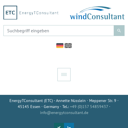
EnergyTConsultant (ETC) - Annette Nüsslein · Meppener Str. 9 ·
45145 Essen · Germany · Tel.:
+49 (0)157 54859437
·
info@energytconsultant.de