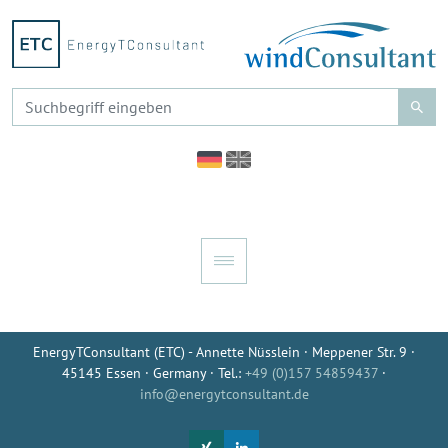
EnergyTConsultant (ETC) - Annette Nüsslein · Meppener Str. 9 ·
45145 Essen · Germany · Tel.:
+49 (0)157 54859437
·
info@energytconsultant.de