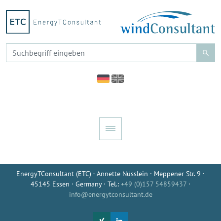
EnergyTConsultant (ETC) - Annette Nüsslein · Meppener Str. 9 ·
45145 Essen · Germany · Tel.:
+49 (0)157 54859437
·
info@energytconsultant.de