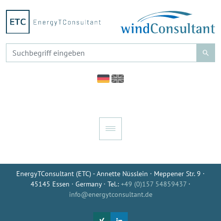
EnergyTConsultant (ETC) - Annette Nüsslein · Meppener Str. 9 ·
45145 Essen · Germany · Tel.:
+49 (0)157 54859437
·
info@energytconsultant.de