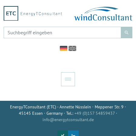
EnergyTConsultant (ETC) - Annette Nüsslein · Meppener Str. 9 ·
45145 Essen · Germany · Tel.:
+49 (0)157 54859437
·
info@energytconsultant.de