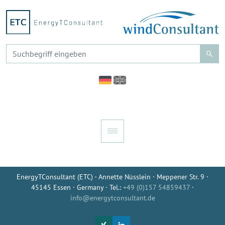
EnergyTConsultant (ETC) - Annette Nüsslein · Meppener Str. 9 ·
45145 Essen · Germany · Tel.:
+49 (0)157 54859437
·
info@energytconsultant.de