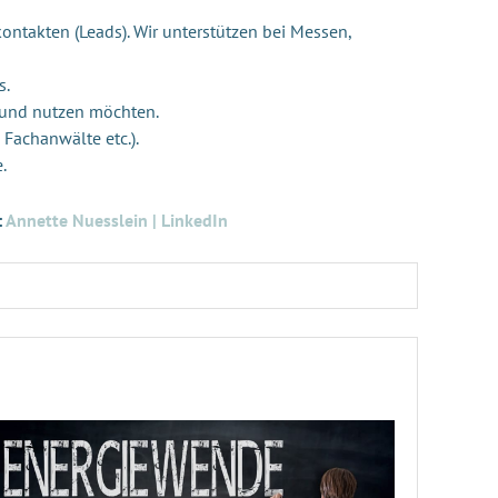
ontakten (Leads). Wir unterstützen bei Messen,
s.
 und nutzen möchten.
 Fachanwälte etc.).
e.
:
Annette Nuesslein | LinkedIn