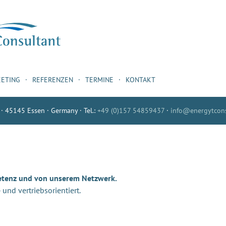
EETING
REFERENZEN
TERMINE
KONTAKT
 · 45145 Essen · Germany · Tel.:
+49 (0)157 54859437
·
info@energytcons
etenz und von unserem Netzwerk.
nd vertriebsorientiert.