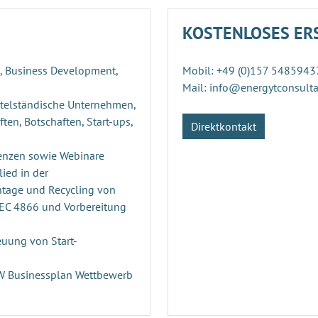
KOSTENLOSES ER
g, Business Development,
Mobil: +49 (0)157 5485943
Mail: info@energytconsult
ttelständische Unternehmen,
ten, Botschaften, Start-ups,
Direktkontakt
enzen sowie Webinare
ied in der
ntage und Recycling von
PEC 4866 und Vorbereitung
uung von Start-
n
RW Businessplan Wettbewerb