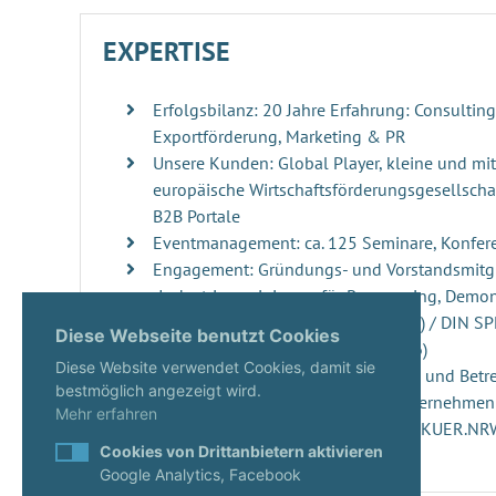
EXPERTISE
Erfolgsbilanz: 20 Jahre Erfahrung: Consultin
Exportförderung, Marketing & PR
Unsere Kunden: Global Player, kleine und mi
europäische Wirtschaftsförderungsgesellschaf
B2B Portale
Eventmanagement: ca. 125 Seminare, Konfer
Engagement: Gründungs- und Vorstandsmitgl
„Industrievereinigung für Repowering, Demo
Windenergieanlagen“ (RDRWind e.V.) / DIN S
Diese Webseite benutzt Cookies
der DIN Norm 4866 (erscheint 2026)
Diese Website verwendet Cookies, damit sie
Innovationsmanagement: Beratung und Betre
bestmöglich angezeigt wird.
ups, innovativen Projekten und Unternehme
Mehr erfahren
Start-ups: Gutachterin seit 2020 im KUER.N
Cookies von Drittanbietern aktivieren
Google Analytics, Facebook