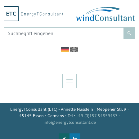
EnergyTConsultant (ETC) - Annette Nüsslein · Meppener Str. 9 ·
45145 Essen · Germany · Tel.:
+49 (0)157 54859437
·
info@energytconsultant.de