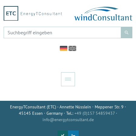
EnergyTConsultant (ETC) - Annette Nüsslein · Meppener Str. 9 ·
45145 Essen · Germany · Tel.:
+49 (0)157 54859437
·
info@energytconsultant.de