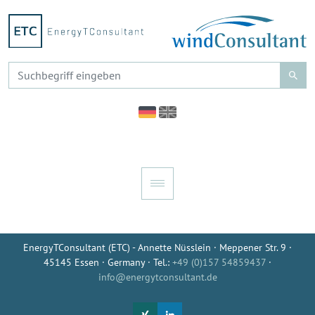
EnergyTConsultant (ETC) - Annette Nüsslein · Meppener Str. 9 ·
45145 Essen · Germany · Tel.:
+49 (0)157 54859437
·
info@energytconsultant.de