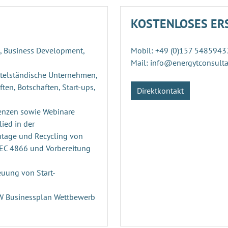
KOSTENLOSES ER
g, Business Development,
Mobil: +49 (0)157 5485943
Mail: info@energytconsult
ttelständische Unternehmen,
ten, Botschaften, Start-ups,
Direktkontakt
enzen sowie Webinare
ied in der
ntage und Recycling von
PEC 4866 und Vorbereitung
uung von Start-
n
RW Businessplan Wettbewerb