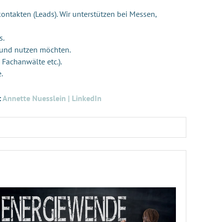
ontakten (Leads). Wir unterstützen bei Messen,
s.
 und nutzen möchten.
 Fachanwälte etc.).
e.
:
Annette Nuesslein | LinkedIn