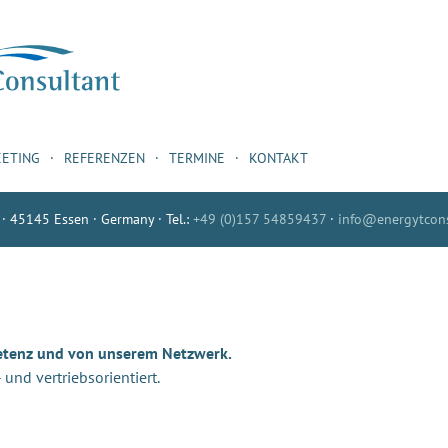
EETING
REFERENZEN
TERMINE
KONTAKT
 · 45145 Essen · Germany · Tel.:
+49 (0)157 54859437
·
info@energytcons
etenz und von unserem Netzwerk.
nd vertriebsorientiert.