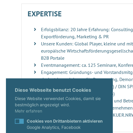
EXPERTISE
Erfolgsbilanz: 20 Jahre Erfahrung: Consultin
Exportförderung, Marketing & PR
Unsere Kunden: Global Player, kleine und mi
europäische Wirtschaftsförderungsgesellschaf
B2B Portale
Eventmanagement: ca. 125 Seminare, Konfer
Engagement: Gründungs- und Vorstandsmitgl
„Industrievereinigung für Repowering, Demo
Windenergieanlagen“ (RDRWind e.V.) / DIN S
Diese Webseite benutzt Cookies
der DIN Norm 4866 (erscheint 2026)
Diese Website verwendet Cookies, damit sie
Innovationsmanagement: Beratung und Betre
bestmöglich angezeigt wird.
ups, innovativen Projekten und Unternehme
Mehr erfahren
Start-ups: Gutachterin seit 2020 im KUER.N
Cookies von Drittanbietern aktivieren
Google Analytics, Facebook