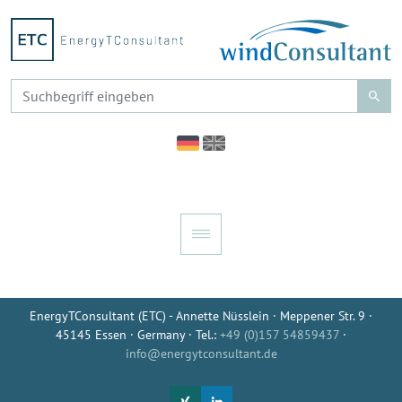
EnergyTConsultant (ETC) - Annette Nüsslein · Meppener Str. 9 ·
45145 Essen · Germany · Tel.:
+49 (0)157 54859437
·
info@energytconsultant.de