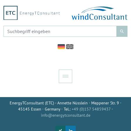
EnergyTConsultant (ETC) - Annette Nüsslein · Meppener Str. 9 ·
45145 Essen · Germany · Tel.:
+49 (0)157 54859437
·
info@energytconsultant.de