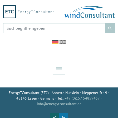
EnergyTConsultant (ETC) - Annette Nüsslein · Meppener Str. 9 ·
45145 Essen · Germany · Tel.:
+49 (0)157 54859437
·
info@energytconsultant.de