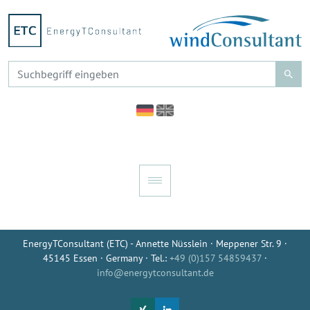
EnergyTConsultant (ETC) - Annette Nüsslein · Meppener Str. 9 ·
45145 Essen · Germany · Tel.:
+49 (0)157 54859437
·
info@energytconsultant.de