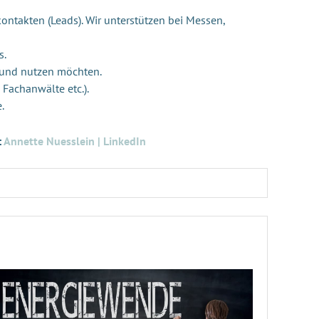
ontakten (Leads). Wir unterstützen bei Messen,
s.
 und nutzen möchten.
 Fachanwälte etc.).
e.
:
Annette Nuesslein | LinkedIn