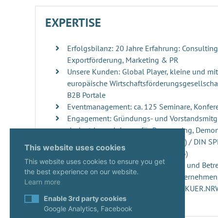
EXPERTISE
Erfolgsbilanz: 20 Jahre Erfahrung: Consultin
Exportförderung, Marketing & PR
Unsere Kunden: Global Player, kleine und mi
europäische Wirtschaftsförderungsgesellschaf
B2B Portale
Eventmanagement: ca. 125 Seminare, Konfer
Engagement: Gründungs- und Vorstandsmitgl
„Industrievereinigung für Repowering, Demo
Windenergieanlagen“ (RDRWind e.V.) / DIN S
This website uses cookies
der DIN Norm 4866 (erscheint 2026)
This website uses cookies to ensure you get
Innovationsmanagement: Beratung und Betre
the best experience on our website.
ups, innovativen Projekten und Unternehme
Learn more
Start-ups: Gutachterin seit 2020 im KUER.N
Enable 3rd party cookies
Google Analytics, Facebook