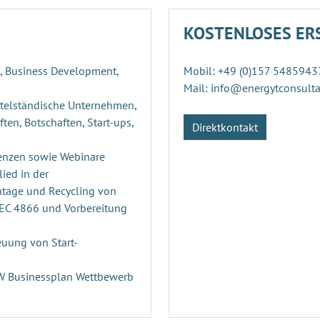
KOSTENLOSES ER
g, Business Development,
Mobil: +49 (0)157 5485943
Mail: info@energytconsult
ttelständische Unternehmen,
ten, Botschaften, Start-ups,
Direktkontakt
enzen sowie Webinare
ied in der
ntage und Recycling von
PEC 4866 und Vorbereitung
uung von Start-
n
RW Businessplan Wettbewerb