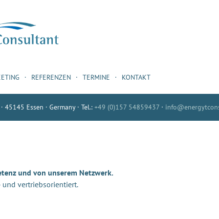
EETING
REFERENZEN
TERMINE
KONTAKT
 · 45145 Essen · Germany · Tel.:
+49 (0)157 54859437
·
info@energytcons
etenz und von unserem Netzwerk.
nd vertriebsorientiert.