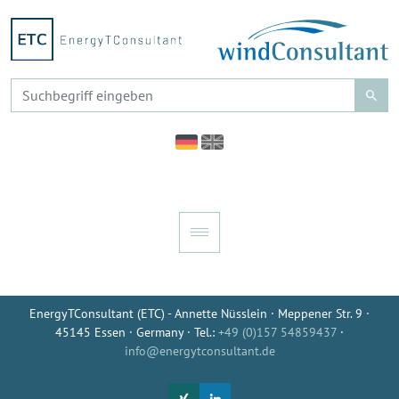
EnergyTConsultant (ETC) - Annette Nüsslein · Meppener Str. 9 ·
45145 Essen · Germany · Tel.:
+49 (0)157 54859437
·
info@energytconsultant.de