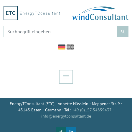
EnergyTConsultant (ETC) - Annette Nüsslein · Meppener Str. 9 ·
45145 Essen · Germany · Tel.:
+49 (0)157 54859437
·
info@energytconsultant.de