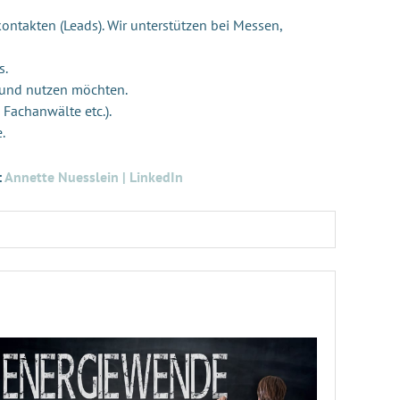
ontakten (Leads). Wir unterstützen bei Messen,
s.
 und nutzen möchten.
 Fachanwälte etc.).
e.
:
Annette Nuesslein | LinkedIn