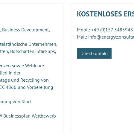
KOSTENLOSES ER
g, Business Development,
Mobil: +49 (0)157 5485943
Mail: info@energytconsult
ttelständische Unternehmen,
ten, Botschaften, Start-ups,
Direktkontakt
enzen sowie Webinare
ied in der
ntage und Recycling von
PEC 4866 und Vorbereitung
uung von Start-
n
RW Businessplan Wettbewerb