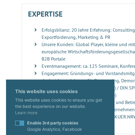
EXPERTISE
Erfolgsbilanz: 20 Jahre Erfahrung: Consultin
Exportförderung, Marketing & PR
Unsere Kunden: Global Player, kleine und mi
europäische Wirtschaftsförderungsgesellschaf
B2B Portale
Eventmanagement: ca. 125 Seminare, Konfer
Engagement: Gründungs- und Vorstandsmitgl
„Industrievereinigung für Repowering, Demo
Windenergieanlagen“ (RDRWind e.V.) / DIN S
This website uses cookies
der DIN Norm 4866 (erscheint 2026)
This website uses cookies to ensure you get
Innovationsmanagement: Beratung und Betre
the best experience on our website.
ups, innovativen Projekten und Unternehme
Learn more
Start-ups: Gutachterin seit 2020 im KUER.N
Enable 3rd party cookies
Google Analytics, Facebook