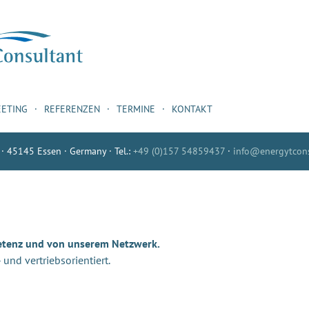
EETING
REFERENZEN
TERMINE
KONTAKT
 · 45145 Essen · Germany · Tel.:
+49 (0)157 54859437
·
info@energytcons
etenz und von unserem Netzwerk.
nd vertriebsorientiert.