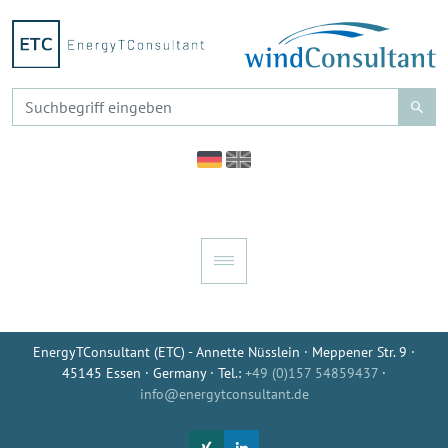
EnergyTConsultant (ETC) - Annette Nüsslein · Meppener Str. 9 ·
45145 Essen · Germany · Tel.:
+49 (0)157 54859437
·
info@energytconsultant.de