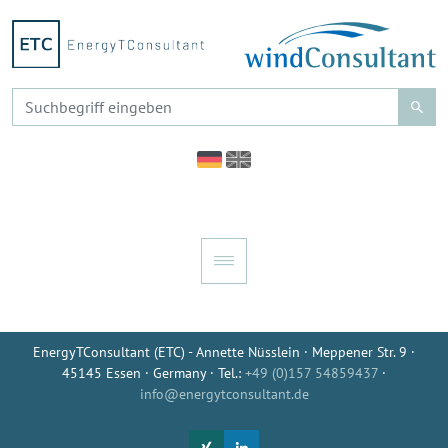
EnergyTConsultant (ETC) - Annette Nüsslein · Meppener Str. 9 ·
45145 Essen · Germany · Tel.:
+49 (0)157 54859437
·
info@energytconsultant.de