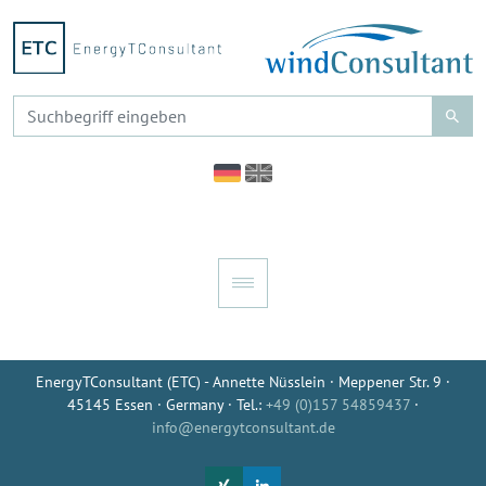
EnergyTConsultant (ETC) - Annette Nüsslein · Meppener Str. 9 ·
45145 Essen · Germany · Tel.:
+49 (0)157 54859437
·
info@energytconsultant.de