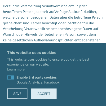
Der für die Verarbeitung Verantwortliche erteilt jeder
betroffenen Person jederzeit auf Anfrage Auskunft darüber,
welche personenbezogenen Daten über die betroffene Person
gespeichert sind. Ferner berichtigt oder löscht der für die
Verarbeitung Verantwortliche personenbezogene Daten auf
Wunsch oder Hinweis der betroffenen Person, soweit dem
keine gesetzlichen Aufbewahrungspflichten entgegenstehen.
Die Gesamtheit der Mitarbeiter des für die Verarbeitung
Verantwortlichen stehen der betroffenen Person in diesem
This website uses cookies
Zusammenhang als Ansprechpartner zur Verfügung.
This website uses cookies to ensure you get the best
experience on our website.
6. ABONNEMENT UNSERES
Learn more
NEWSLETTERS
Enable 3rd party cookies
Google Analytics, Facebook
Auf der Internetseite der windconsultant - Annette Nüsslein
wird den Benutzern die Möglichkeit eingeräumt, den
SAVE
ACCEPT
Newsletter unseres Unternehmens zu abonnieren. Welche
personenbezogenen Daten bei der Bestellung des