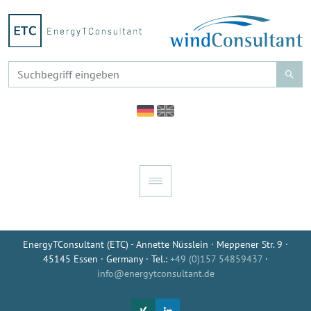
EnergyTConsultant (ETC) - Annette Nüsslein · Meppener Str. 9 ·
45145 Essen · Germany · Tel.:
+49 (0)157 54859437
·
info@energytconsultant.de