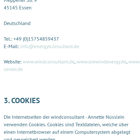
Meppener Str. 9
45145 Essen
Deutschland
Tel.: +49 (0)15754859437
E-Mail:
info@energytconsultant.de
Website:
www.windconsultant.de
,
www.omwindenergy.de
,
www.
center.de
3. COOKIES
Die Internetseiten der windconsultant - Annette Nüsslein
verwenden Cookies. Cookies sind Textdateien, welche über
einen Internetbrowser auf einem Computersystem abgelegt
und gespeichert werden.