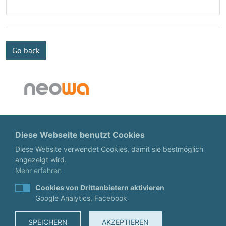
Go back
Diese Webseite benutzt Cookies
Diese Website verwendet Cookies, damit sie bestmöglich
angezeigt wird.
Mehr erfahren
Cookies von Drittanbietern aktivieren
Google Analytics, Facebook
SPEICHERN
AKZEPTIEREN
© EnergyTConsultant