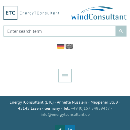
EnergyTConsultant (ETC) - Annette Nüsslein · Meppener Str. 9 ·
45145 Essen · Germany · Tel.:
+49 (0)157 54859437
·
info@energytconsultant.de