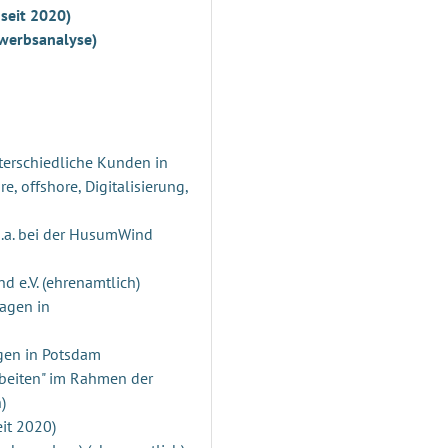
 seit 2020)
werbsanalyse)
terschiedliche Kunden in
 offshore, Digitalisierung,
.a. bei der HusumWind
nd e.V. (ehrenamtlich)
agen in
agen in Potsdam
rbeiten" im Rahmen der
)
eit 2020)