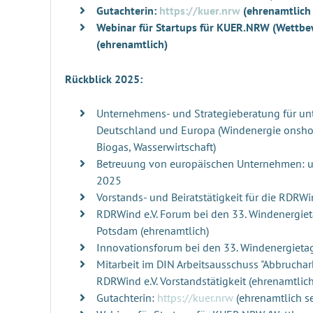
Gutachterin:
https://kuer.nrw
(ehrenamtlich
Webinar für Startups für KUER.NRW (Wettbe
(ehrenamtlich)
Rückblick 2025:
Unternehmens- und Strategieberatung für un
Deutschland und Europa (Windenergie onshore,
Biogas, Wasserwirtschaft)
Betreuung von europäischen Unternehmen: u
2025
Vorstands- und Beiratstätigkeit für die RDRWi
RDRWind e.V. Forum bei den 33. Windenergiet
Potsdam (ehrenamtlich)
Innovationsforum bei den 33. Windenergiet
Mitarbeit im DIN Arbeitsausschuss "Abbrucha
RDRWind e.V. Vorstandstätigkeit (ehrenamtlich
Gutachterin:
https://kuer.nrw
(ehrenamtlich s