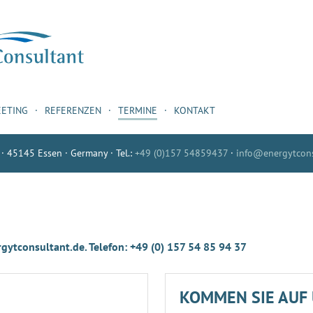
EETING
REFERENZEN
TERMINE
KONTAKT
 · 45145 Essen · Germany · Tel.:
+49 (0)157 54859437
·
info@energytcons
gytconsultant.de. Telefon: +49 (0) 157 54 85 94 37
KOMMEN SIE AUF 